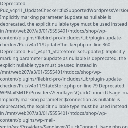
Deprecated:
Puc_v4p11_UpdateChecker::fixSupportedWordpressVersion
Implicitly marking parameter $update as nullable is
deprecated, the explicit nullable type must be used instead
in /mnt/web207/a3/01/5555401/htdocs/shop/wp-
content/plugins/filebird-pro/includes/Lib/plugin-update-
checker/Puc/v4p11/UpdateChecker.php on line 360
Deprecated: Puc_v4p11_StateStore::setUpdate(): Implicitly
marking parameter $update as nullable is deprecated, the
explicit nullable type must be used instead in
/mnt/web207/a3/01/5555401/htdocs/shop/wp-
content/plugins/filebird-pro/includes/Lib/plugin-update-
checker/Puc/v4p11/StateStore.php on line 79 Deprecated:
WPMailSMTP\Providers\Sendlayer\QuickConnectUsage::may
Implicitly marking parameter $connection as nullable is
deprecated, the explicit nullable type must be used instead
in /mnt/web207/a3/01/5555401/htdocs/shop/wp-
content/plugins/wp-mail-
smtp/src/Providers/Sendlayer/QuickConnectUsage.php on