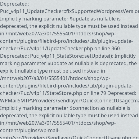
Deprecated:
Puc_v4p11_UpdateChecker::fixSupportedWordpressVersion
Implicitly marking parameter $update as nullable is
deprecated, the explicit nullable type must be used instead
in /mnt/web207/a3/01/5555401/htdocs/shop/wp-
content/plugins/filebird-pro/includes/Lib/plugin-update-
checker/Puc/v4p11/UpdateChecker.php on line 360
Deprecated: Puc_v4p11_StateStore::setUpdate(): Implicitly
marking parameter $update as nullable is deprecated, the
explicit nullable type must be used instead in
/mnt/web207/a3/01/5555401/htdocs/shop/wp-
content/plugins/filebird-pro/includes/Lib/plugin-update-
checker/Puc/v4p11/StateStore.php on line 79 Deprecated:
WPMailSMTP\Providers\Sendlayer\QuickConnectUsage::may
Implicitly marking parameter $connection as nullable is
deprecated, the explicit nullable type must be used instead
in /mnt/web207/a3/01/5555401/htdocs/shop/wp-
content/plugins/wp-mail-
smtp/src/Providers/Sendlayer/QuickConnectUsage.php on