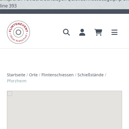
line 393
Startseite
/
Orte
/
Flintenschiessen
/
Schießstände
/
Pforzheim