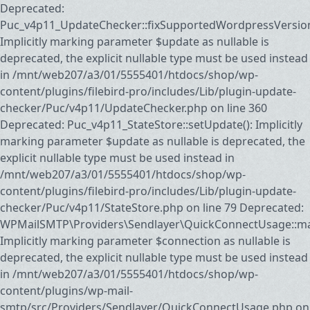
Deprecated:
Puc_v4p11_UpdateChecker::fixSupportedWordpressVersion
Implicitly marking parameter $update as nullable is
deprecated, the explicit nullable type must be used instead
in /mnt/web207/a3/01/5555401/htdocs/shop/wp-
content/plugins/filebird-pro/includes/Lib/plugin-update-
checker/Puc/v4p11/UpdateChecker.php on line 360
Deprecated: Puc_v4p11_StateStore::setUpdate(): Implicitly
marking parameter $update as nullable is deprecated, the
explicit nullable type must be used instead in
/mnt/web207/a3/01/5555401/htdocs/shop/wp-
content/plugins/filebird-pro/includes/Lib/plugin-update-
checker/Puc/v4p11/StateStore.php on line 79 Deprecated:
WPMailSMTP\Providers\Sendlayer\QuickConnectUsage::may
Implicitly marking parameter $connection as nullable is
deprecated, the explicit nullable type must be used instead
in /mnt/web207/a3/01/5555401/htdocs/shop/wp-
content/plugins/wp-mail-
smtp/src/Providers/Sendlayer/QuickConnectUsage.php on