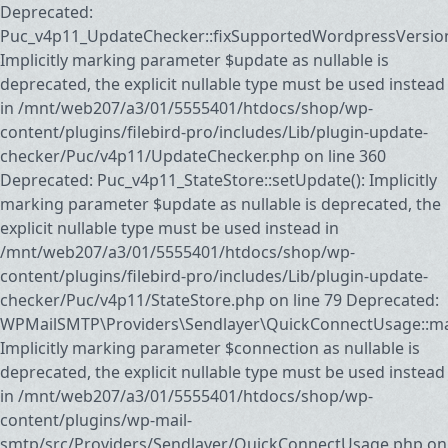
Deprecated:
Puc_v4p11_UpdateChecker::fixSupportedWordpressVersion
Implicitly marking parameter $update as nullable is
deprecated, the explicit nullable type must be used instead
in /mnt/web207/a3/01/5555401/htdocs/shop/wp-
content/plugins/filebird-pro/includes/Lib/plugin-update-
checker/Puc/v4p11/UpdateChecker.php on line 360
Deprecated: Puc_v4p11_StateStore::setUpdate(): Implicitly
marking parameter $update as nullable is deprecated, the
explicit nullable type must be used instead in
/mnt/web207/a3/01/5555401/htdocs/shop/wp-
content/plugins/filebird-pro/includes/Lib/plugin-update-
checker/Puc/v4p11/StateStore.php on line 79 Deprecated:
WPMailSMTP\Providers\Sendlayer\QuickConnectUsage::may
Implicitly marking parameter $connection as nullable is
deprecated, the explicit nullable type must be used instead
in /mnt/web207/a3/01/5555401/htdocs/shop/wp-
content/plugins/wp-mail-
smtp/src/Providers/Sendlayer/QuickConnectUsage.php on