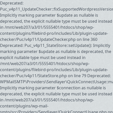
Deprecated:
Puc_v4p11_UpdateChecker::fixSupportedWordpressVersion
Implicitly marking parameter $update as nullable is
deprecated, the explicit nullable type must be used instead
in /mnt/web207/a3/01/5555401/htdocs/shop/wp-
content/plugins/filebird-pro/includes/Lib/plugin-update-
checker/Puc/v4p11/UpdateChecker.php on line 360
Deprecated: Puc_v4p11_StateStore::setUpdate(): Implicitly
marking parameter $update as nullable is deprecated, the
explicit nullable type must be used instead in
/mnt/web207/a3/01/5555401/htdocs/shop/wp-
content/plugins/filebird-pro/includes/Lib/plugin-update-
checker/Puc/v4p11/StateStore.php on line 79 Deprecated:
WPMailSMTP\Providers\Sendlayer\QuickConnectUsage::may
Implicitly marking parameter $connection as nullable is
deprecated, the explicit nullable type must be used instead
in /mnt/web207/a3/01/5555401/htdocs/shop/wp-
content/plugins/wp-mail-
smtp/src/Providers/Sendlayer/QuickConnectUsage.php on