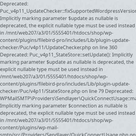
Deprecated:
Puc_v4p11_UpdateChecker::fixSupportedWordpressVersion
Implicitly marking parameter $update as nullable is
deprecated, the explicit nullable type must be used instead
in /mnt/web207/a3/01/5555401/htdocs/shop/wp-
content/plugins/filebird-pro/includes/Lib/plugin-update-
checker/Puc/v4p11/UpdateChecker.php on line 360
Deprecated: Puc_v4p11_StateStore::setUpdate(): Implicitly
marking parameter $update as nullable is deprecated, the
explicit nullable type must be used instead in
/mnt/web207/a3/01/5555401/htdocs/shop/wp-
content/plugins/filebird-pro/includes/Lib/plugin-update-
checker/Puc/v4p11/StateStore.php on line 79 Deprecated:
WPMailSMTP\Providers\Sendlayer\QuickConnectUsage::may
Implicitly marking parameter $connection as nullable is
deprecated, the explicit nullable type must be used instead
in /mnt/web207/a3/01/5555401/htdocs/shop/wp-
content/plugins/wp-mail-
smtp/src/Providers/Sendlayer/QuickConnectUsage.php on