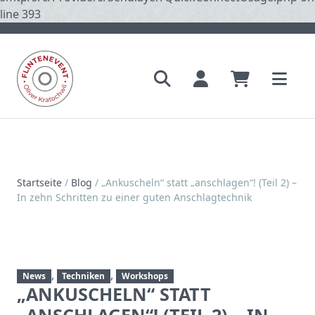
line 393
Startseite
/
Blog
/
„Ankuscheln“ statt „anschlagen“! (Teil 2) –
In zehn Schritten zu einer guten Anschlagtechnik
,
,
News
Techniken
Workshops
„ANKUSCHELN“ STATT