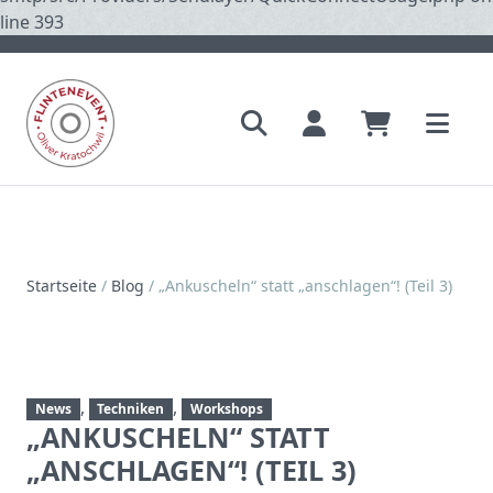
line 393
Startseite
/
Blog
/
„Ankuscheln“ statt „anschlagen“! (Teil 3)
,
,
News
Techniken
Workshops
„ANKUSCHELN“ STATT
„ANSCHLAGEN“! (TEIL 3)