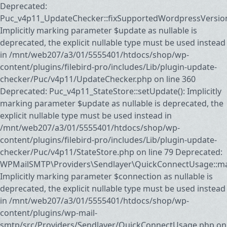
Deprecated:
Puc_v4p11_UpdateChecker::fixSupportedWordpressVersion
Implicitly marking parameter $update as nullable is
deprecated, the explicit nullable type must be used instead
in /mnt/web207/a3/01/5555401/htdocs/shop/wp-
content/plugins/filebird-pro/includes/Lib/plugin-update-
checker/Puc/v4p11/UpdateChecker.php on line 360
Deprecated: Puc_v4p11_StateStore::setUpdate(): Implicitly
marking parameter $update as nullable is deprecated, the
explicit nullable type must be used instead in
/mnt/web207/a3/01/5555401/htdocs/shop/wp-
content/plugins/filebird-pro/includes/Lib/plugin-update-
checker/Puc/v4p11/StateStore.php on line 79 Deprecated:
WPMailSMTP\Providers\Sendlayer\QuickConnectUsage::may
Implicitly marking parameter $connection as nullable is
deprecated, the explicit nullable type must be used instead
in /mnt/web207/a3/01/5555401/htdocs/shop/wp-
content/plugins/wp-mail-
smtp/src/Providers/Sendlayer/QuickConnectUsage.php on