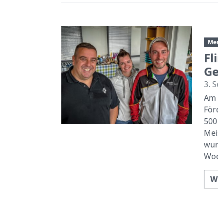
Me
Fl
Ge
3. 
Am 
För
500
Mei
wur
Woc
W