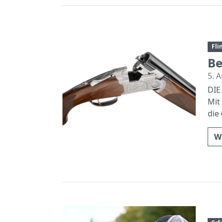
Fli
Be
5. 
DIE
Mit
die
W