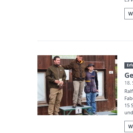
W
Erf
Ge
18.
Ral
Fab
15 
und
W