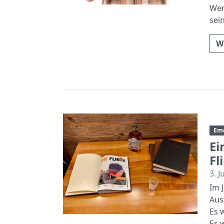
Wen
sei
W
Em
Ei
Fl
3. J
Im 
Aus
Es 
Es w