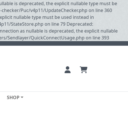
ble is deprecated, the explicit nullable type must be
e-checker/Puc/v4p11/UpdateChecker.php on line 360
plicit nullable type must be used instead in
p11/StateStore.php on line 79 Deprecated:
tion as nullable is deprecated, the explicit nullable
ers/Sendlayer/QuickConnectUsage.php on line 393
SHOP