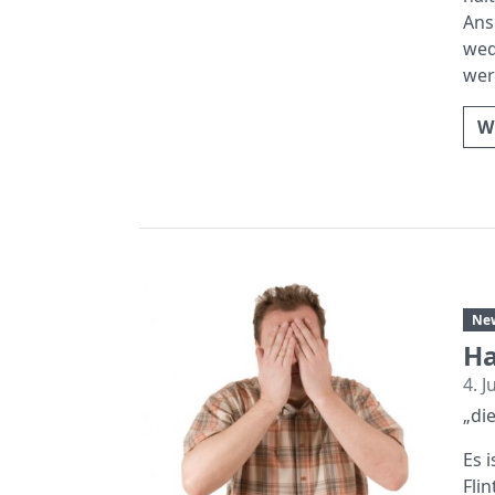
Ans
wed
wer
W
Ne
Ha
4. J
„di
Es 
Fli