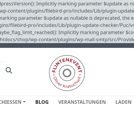
sVersion(): Implicitly marking parameter $update as nulla
p-content/plugins/filebird-pro/includes/Lib/plugin-updat
marking parameter $update as nullable is deprecated, the ex
s/filebird-pro/includes/Lib/plugin-update-checker/Puc/v4
lag_limit_reached(): Implicitly marking parameter $connec
/htdocs/shop/wp-content/plugins/wp-mail-smtp/src/Provid
CHIESSEN
BLOG
VERANSTALTUNGEN
LADEN