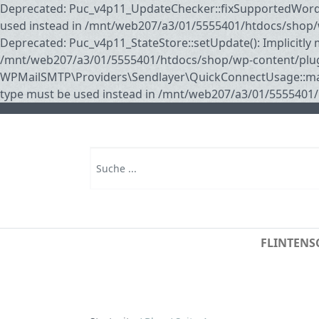
Deprecated: Puc_v4p11_UpdateChecker::fixSupportedWordpres
used instead in /mnt/web207/a3/01/5555401/htdocs/shop/w
Deprecated: Puc_v4p11_StateStore::setUpdate(): Implicitly 
/mnt/web207/a3/01/5555401/htdocs/shop/wp-content/plugin
WPMailSMTP\Providers\Sendlayer\QuickConnectUsage::maybe_f
type must be used instead in /mnt/web207/a3/01/5555401
FLINTENS