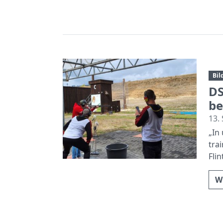
Bil
DS
be
13.
„In
tra
Fli
W