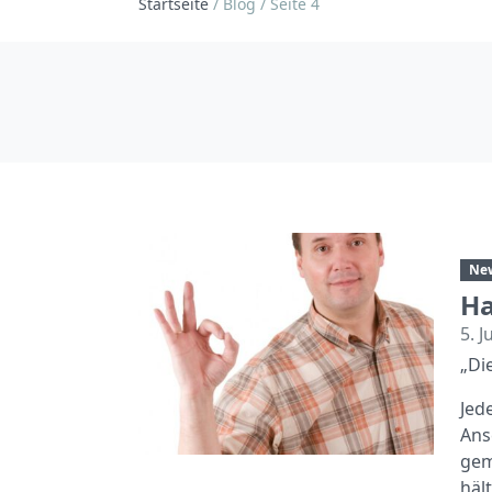
Startseite
/
Blog
/
Seite 4
Ne
Ha
5. J
„Di
Jed
Ans
gem
häl